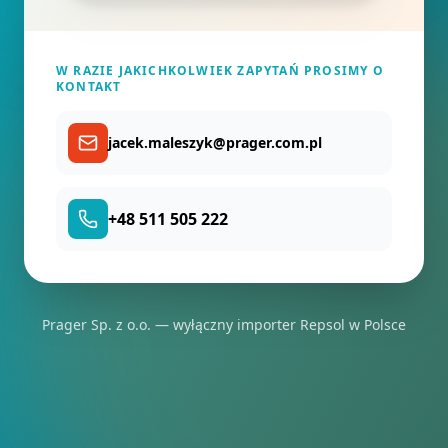
W RAZIE JAKICHKOLWIEK ZAPYTAŃ PROSIMY O
KONTAKT
jacek.maleszyk@prager.com.pl
+48 511 505 222
Prager Sp. z o.o. — wyłączny importer Repsol w Polsce