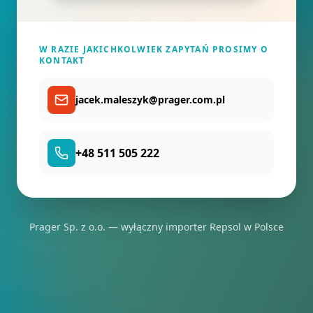
W RAZIE JAKICHKOLWIEK ZAPYTAŃ PROSIMY O
KONTAKT
jacek.maleszyk@prager.com.pl
+48 511 505 222
Prager Sp. z o.o. — wyłączny importer Repsol w Polsce