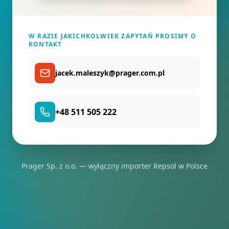
W RAZIE JAKICHKOLWIEK ZAPYTAŃ PROSIMY O
KONTAKT
jacek.maleszyk@prager.com.pl
+48 511 505 222
Prager Sp. z o.o. — wyłączny importer Repsol w Polsce