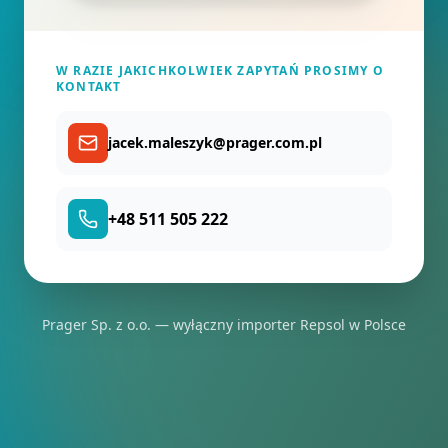
W RAZIE JAKICHKOLWIEK ZAPYTAŃ PROSIMY O
KONTAKT
jacek.maleszyk@prager.com.pl
+48 511 505 222
Prager Sp. z o.o. — wyłączny importer Repsol w Polsce