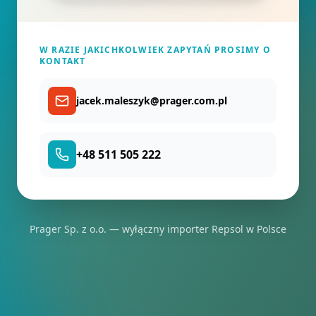
W RAZIE JAKICHKOLWIEK ZAPYTAŃ PROSIMY O
KONTAKT
jacek.maleszyk@prager.com.pl
+48 511 505 222
Prager Sp. z o.o. — wyłączny importer Repsol w Polsce